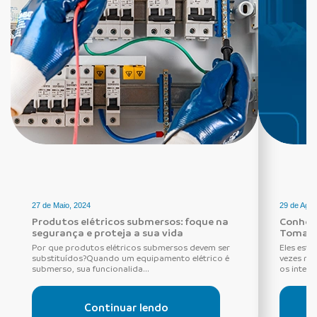
27 de Maio, 2024
29 de Agos
Produtos elétricos submersos: foque na
Conheça
segurança e proteja a sua vida
Tomada
Por que produtos elétricos submersos devem ser
Eles estã
substituídos?Quando um equipamento elétrico é
vezes ne
submerso, sua funcionalida...
os interru
Continuar lendo