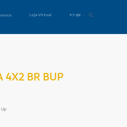
Loja Virtual
onosco
PT-BR
 4X2 BR BUP
! Up