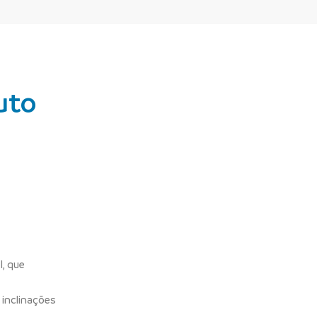
uto
l, que
 inclinações