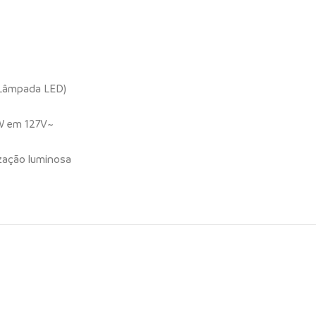
 Lâmpada LED)
W em 127V~
ização luminosa