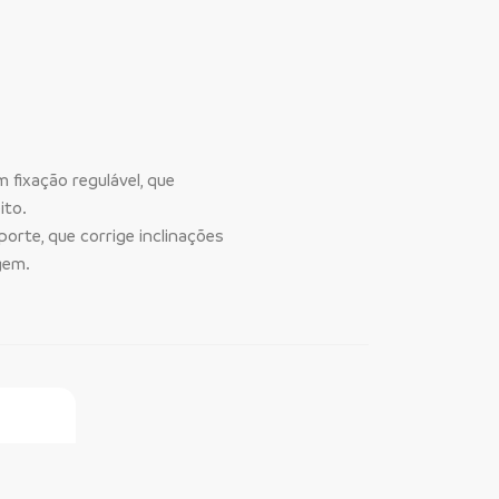
 fixação regulável, que
ito.
orte, que corrige inclinações
gem.
ine