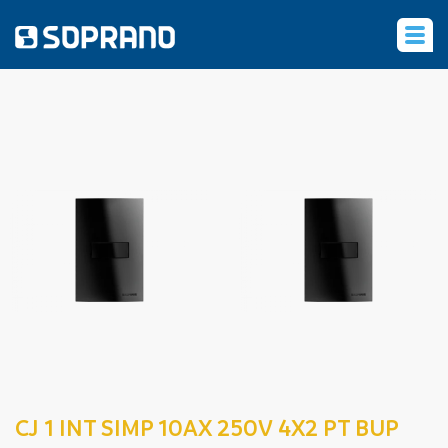
‹
CJ 1 INT SIMP 10AX 250V 4X2 PT BUP