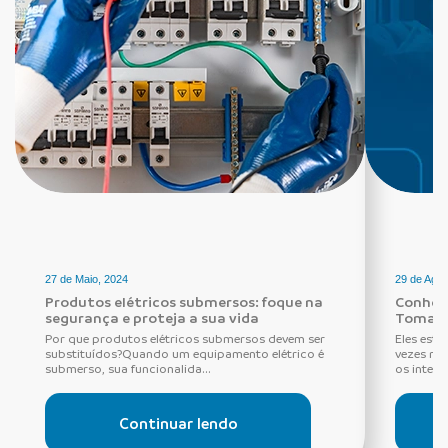
27 de Maio, 2024
29 de Agos
Produtos elétricos submersos: foque na
Conheça
segurança e proteja a sua vida
Tomada
Por que produtos elétricos submersos devem ser
Eles estã
substituídos?Quando um equipamento elétrico é
vezes ne
submerso, sua funcionalida...
os interru
Continuar lendo