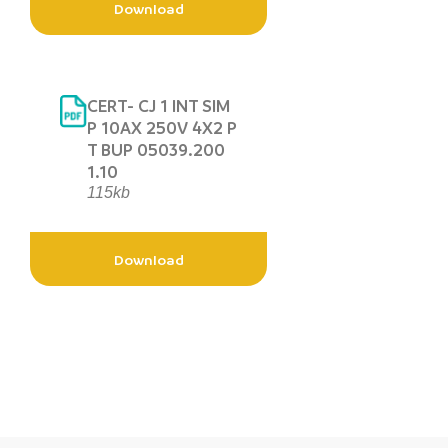
Download
CERT- CJ 1 INT SIM
P 10AX 250V 4X2 P
T BUP 05039.200
1.10
115kb
Download