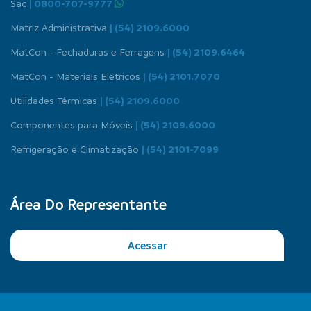
Sac
| 0800-707-9777
Matriz Administrativa
| (54) 2109.6000
MatCon - Fechaduras e Ferragens
| (54) 2109.6464
MatCon - Materiais Elétricos
| (54) 2101.7070
Utilidades Térmicas
| (54) 2109.6000
Componentes para Móveis
| (54) 2109.6000
Refrigeração e Climatização
| (54) 2101-7099
Área Do Representante
Acessar