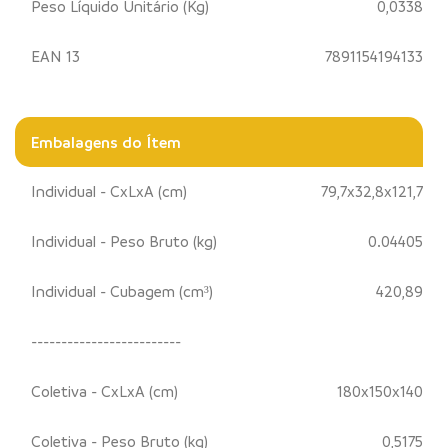
Peso Líquido Unitário (Kg)
0,0338
EAN 13
7891154194133
Embalagens do Ítem
Individual - CxLxA (cm)
79,7x32,8x121,7
Individual - Peso Bruto (kg)
0.04405
Individual - Cubagem (cm³)
420,89
-------------------------
Coletiva - CxLxA (cm)
180x150x140
Coletiva - Peso Bruto (kg)
0,5175