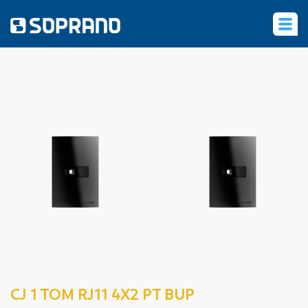
‹
CJ 1 TOM RJ11 4X2 PT BUP