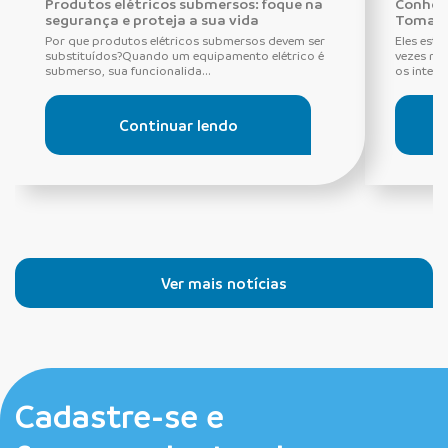
Produtos elétricos submersos: foque na
Conheça
segurança e proteja a sua vida
Tomada
Por que produtos elétricos submersos devem ser
Eles estã
substituídos?Quando um equipamento elétrico é
vezes ne
submerso, sua funcionalida...
os interru
Continuar lendo
Ver mais notícias
Cadastre-se e