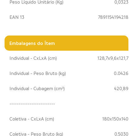
Peso Líquido Unitário (Kg)
0,0323
EAN 13
7891154194218
Embalagens do Ítem
Individual - CxLxA (cm)
128,7x9,6x121,7
Individual - Peso Bruto (kg)
0.0426
Individual - Cubagem (cm³)
420,89
-------------------------
Coletiva - CxLxA (cm)
180x150x140
Coletiva - Peso Bruto (kg)
0,5030