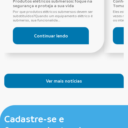
Produtos elétricos submersos: foque na
Conheça
segurança e proteja a sua vida
Tomada
Por que produtos elétricos submersos devem ser
Eles estã
substituídos?Quando um equipamento elétrico é
vezes ne
submerso, sua funcionalida...
os interru
Continuar lendo
Ver mais notícias
Cadastre-se e