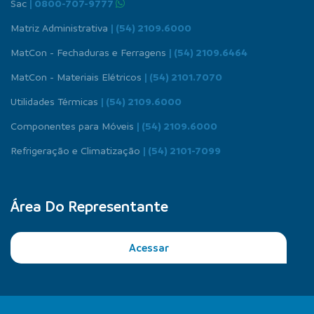
Sac
| 0800-707-9777
Matriz Administrativa
| (54) 2109.6000
MatCon - Fechaduras e Ferragens
| (54) 2109.6464
MatCon - Materiais Elétricos
| (54) 2101.7070
Utilidades Térmicas
| (54) 2109.6000
Componentes para Móveis
| (54) 2109.6000
Refrigeração e Climatização
| (54) 2101-7099
Área Do Representante
Acessar