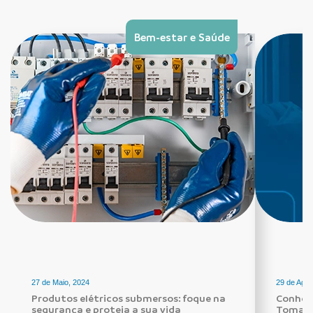
Bem-estar e Saúde
27 de Maio, 2024
29 de Agos
Produtos elétricos submersos: foque na
Conheça
segurança e proteja a sua vida
Tomada