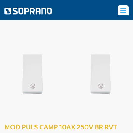
‹
MOD PULS CAMP 10AX 250V BR RVT