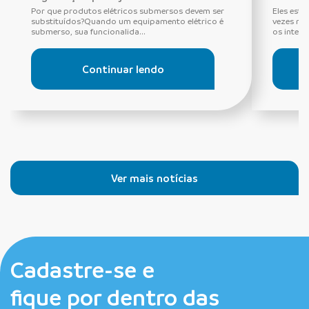
Por que produtos elétricos submersos devem ser
Eles estã
substituídos?Quando um equipamento elétrico é
vezes ne
submerso, sua funcionalida...
os interru
Continuar lendo
Ver mais notícias
Cadastre-se e
fique por dentro das