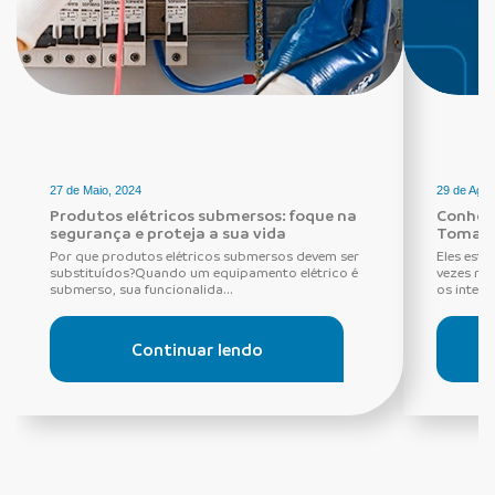
27 de Maio, 2024
29 de Agos
Produtos elétricos submersos: foque na
Conheça
segurança e proteja a sua vida
Tomada
Por que produtos elétricos submersos devem ser
Eles estã
substituídos?Quando um equipamento elétrico é
vezes ne
submerso, sua funcionalida...
os interru
Continuar lendo