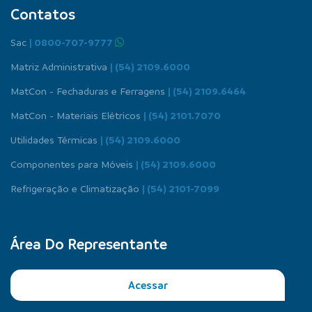
Contatos
Sac
| 0800-707-9777
Matriz Administrativa
| (54) 2109.6000
MatCon - Fechaduras e Ferragens
| (54) 2109.6464
MatCon - Materiais Elétricos
| (54) 2101.7070
Utilidades Térmicas
| (54) 2109.6000
Componentes para Móveis
| (54) 2109.6000
Refrigeração e Climatização
| (54) 2101-7099
Área Do Representante
Acessar