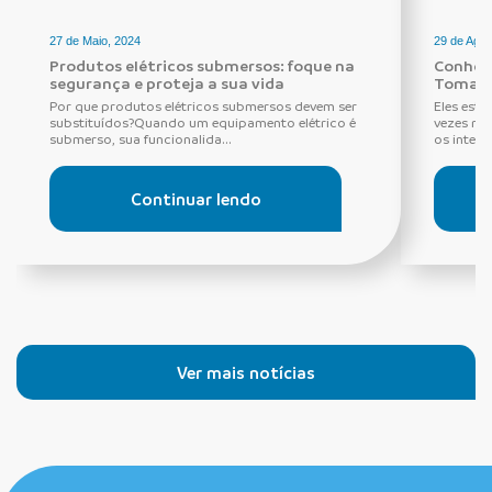
27 de Maio, 2024
29 de Agos
Produtos elétricos submersos: foque na
Conheça
segurança e proteja a sua vida
Tomada
Por que produtos elétricos submersos devem ser
Eles estã
substituídos?Quando um equipamento elétrico é
vezes ne
submerso, sua funcionalida...
os interru
Continuar lendo
Ver mais notícias