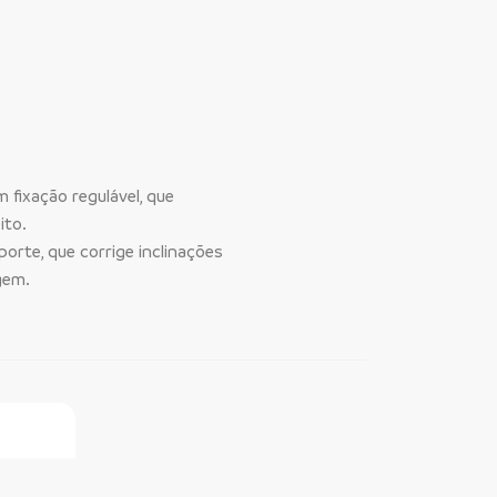
 fixação regulável, que
ito.
orte, que corrige inclinações
gem.
ine