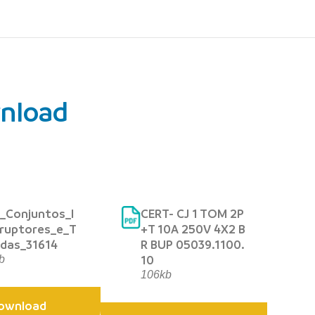
nload
_Conjuntos_I
CERT- CJ 1 TOM 2P
ruptores_e_T
+T 10A 250V 4X2 B
das_31614
R BUP 05039.1100.
10
b
106kb
ownload