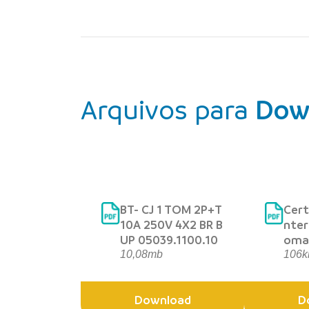
Arquivos para
Dow
BT- CJ 1 TOM 2P+T
Cert
10A 250V 4X2 BR B
nter
UP 05039.1100.10
oma
10,08mb
106k
Download
D