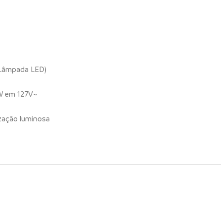
 Lâmpada LED)
W em 127V~
ização luminosa