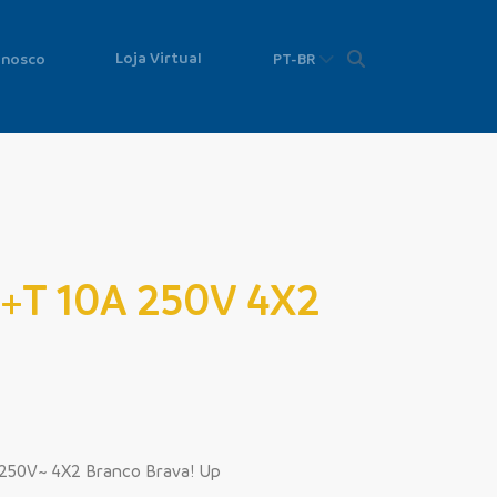
Loja Virtual
onosco
PT-BR
P+T 10A 250V 4X2
250V~ 4X2 Branco Brava! Up