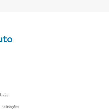
uto
l, que
 inclinações