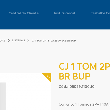
Central do Cliente
Institucional
Trabalhe C
SISTEMA S
ADAS
CJ 1 TOM 2P+T 10A 250V 4X2 BR BUP
CJ 1 TOM 2
BR BUP
Cód.: 05039.1100.10
Conjunto 1 Tomada 2P+T 10A 