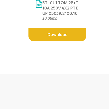
BT- CJ 1 TOM 2P+T
10A 250V 4X2 PT B
UP 05039.2100.10
10,08mb
Download