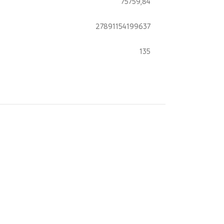
75759,84
27891154199637
135