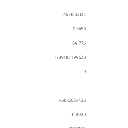
345x150x132
0,9450
8417,76
17891154199630
9
468x380x426
11,8920