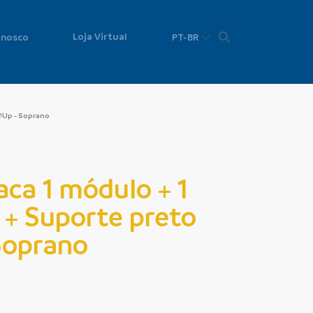
Loja Virtual
onosco
PT-BR
a!Up - Soprano
aca 1 módulo + 1
+ Suporte preto
Soprano