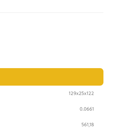
129x25x122
0.0661
561,18