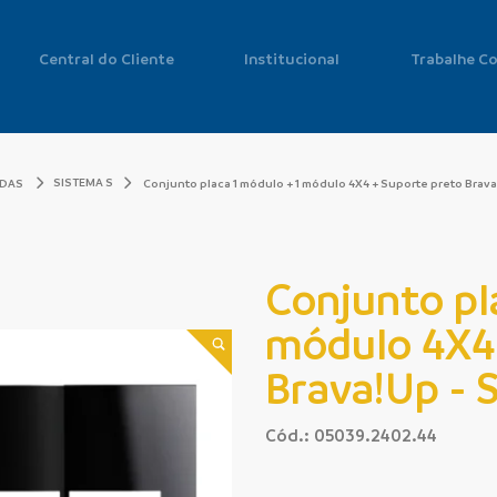
Central do Cliente
Institucional
Trabalhe C
SISTEMA S
ADAS
Conjunto placa 1 módulo + 1 módulo 4X4 + Suporte preto Brav
Conjunto pl
módulo 4X4 
Brava!Up - 
Cód.: 05039.2402.44