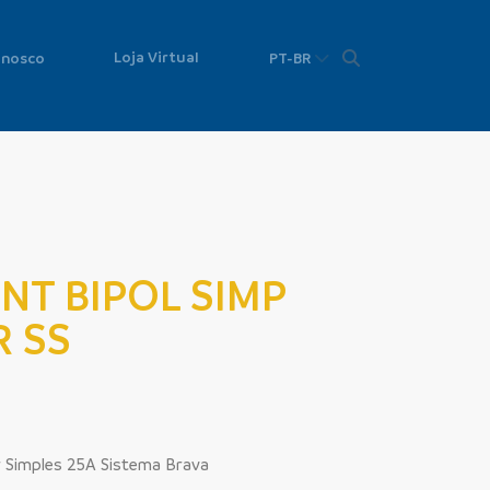
Loja Virtual
onosco
PT-BR
 INT BIPOL SIMP
R SS
r Simples 25A Sistema Brava