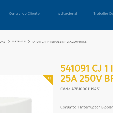
Central do Cliente
Institucional
Trabalhe C
SISTEMA S
ADAS
541091 CJ 1 INT BIPOL SIMP 25A 250V BR SS
541091 CJ 1
25A 250V B
Cód.: A7B10001119431
Conjunto 1 Interruptor Bipola