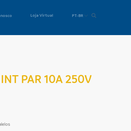
Loja Virtual
onosco
PT-BR
 INT PAR 10A 250V
lelos