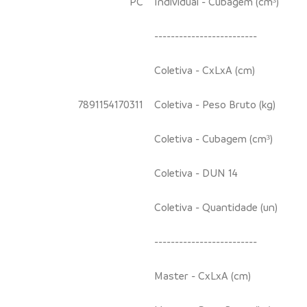
PC
Individual - Cubagem (cm³)
-------------------------
Coletiva - CxLxA (cm)
7891154170311
Coletiva - Peso Bruto (kg)
Coletiva - Cubagem (cm³)
Coletiva - DUN 14
Coletiva - Quantidade (un)
-------------------------
Master - CxLxA (cm)