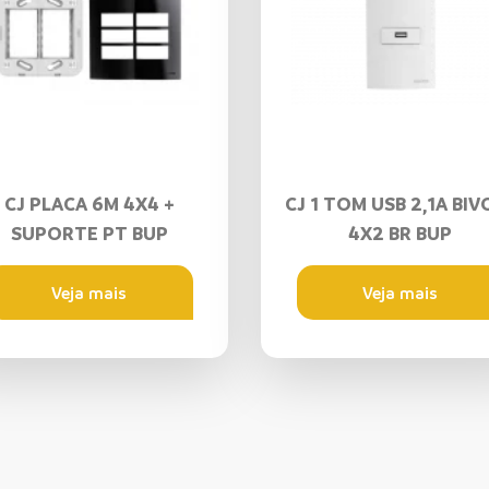
CJ PLACA 6M 4X4 +
CJ 1 TOM USB 2,1A BIV
SUPORTE PT BUP
4X2 BR BUP
Veja mais
Veja mais