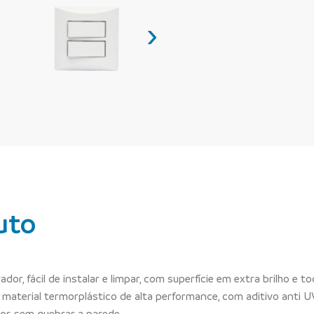
›
uto
dor, fácil de instalar e limpar, com superfície em extra brilho e t
aterial termorplástico de alta performance, com aditivo anti UV
or, sem quebrar a parede.