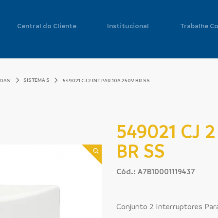
Central do Cliente
Institucional
Trabalhe C
SISTEMA S
ADAS
549021 CJ 2 INT PAR 10A 250V BR SS
549021 CJ 2
BR SS
Cód.: A7B10001119437
Conjunto 2 Interruptores Para