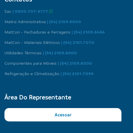
Sac
| 0800-707-9777
Matriz Administrativa
| (54) 2109.6000
MatCon - Fechaduras e Ferragens
| (54) 2109.6464
MatCon - Materiais Elétricos
| (54) 2101.7070
Utilidades Térmicas
| (54) 2109.6000
Componentes para Móveis
| (54) 2109.6000
Refrigeração e Climatização
| (54) 2101-7099
Área Do Representante
Acessar