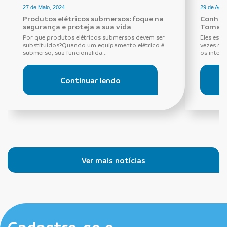
27 de Maio, 2024
29 de Agos
Produtos elétricos submersos: foque na
Conheça
segurança e proteja a sua vida
Tomada
Por que produtos elétricos submersos devem ser
Eles estã
substituídos?Quando um equipamento elétrico é
vezes ne
submerso, sua funcionalida...
os interru
Continuar lendo
Ver mais notícias