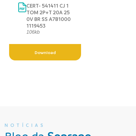
CERT- 541411 CJ 1
TOM 2P+T 20A 25
0V BR SS A7B1000
1119453
106kb
Download
NOTÍCIAS