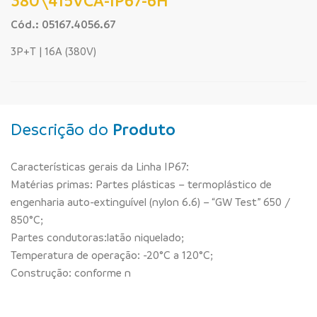
380\415VCA-IP67-6H
Cód.: 05167.4056.67
3P+T | 16A (380V)
Descrição do
Produto
Características gerais da Linha IP67:
Matérias primas: Partes plásticas – termoplástico de
engenharia auto-extinguível (nylon 6.6) – “GW Test” 650 /
850°C;
Partes condutoras:latão niquelado;
Temperatura de operação: -20°C a 120°C;
Construção: conforme n