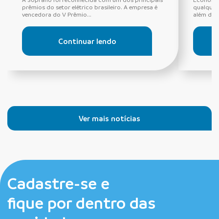
prêmios do setor elétrico brasileiro. A empresa é
qualquer
vencedora do V Prêmio...
além de s
Continuar lendo
Ver mais notícias
Cadastre-se e
fique por dentro das