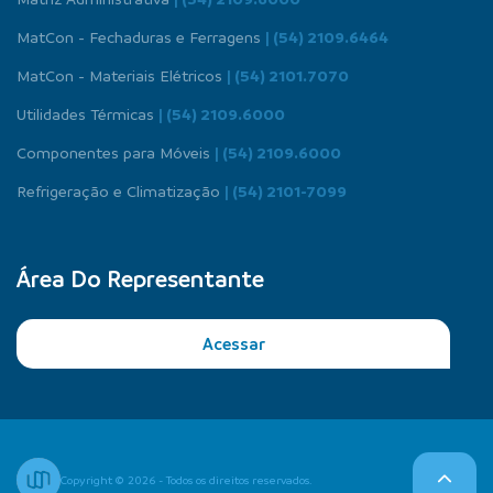
MatCon - Fechaduras e Ferragens
| (54) 2109.6464
MatCon - Materiais Elétricos
| (54) 2101.7070
Utilidades Térmicas
| (54) 2109.6000
Componentes para Móveis
| (54) 2109.6000
Refrigeração e Climatização
| (54) 2101-7099
Área Do Representante
Acessar
Copyright © 2026 - Todos os direitos reservados.