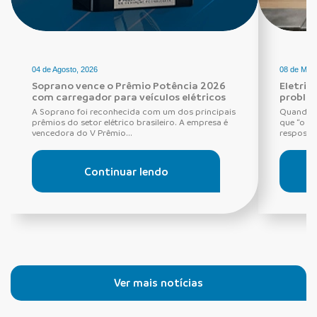
04 de Agosto, 2026
08 de Maio
Soprano vence o Prêmio Potência 2026
Eletric
com carregador para veículos elétricos
proble
A Soprano foi reconhecida com um dos principais
Quando o
prêmios do setor elétrico brasileiro. A empresa é
que “o di
vencedora do V Prêmio...
resposta 
Continuar lendo
Ver mais notícias