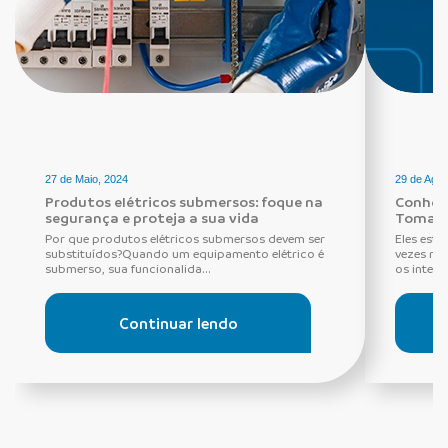
27 de Maio, 2024
29 de Agos
Produtos elétricos submersos: foque na
Conheça
segurança e proteja a sua vida
Tomada
Por que produtos elétricos submersos devem ser
Eles estã
substituídos?Quando um equipamento elétrico é
vezes ne
submerso, sua funcionalida...
os interru
Continuar lendo