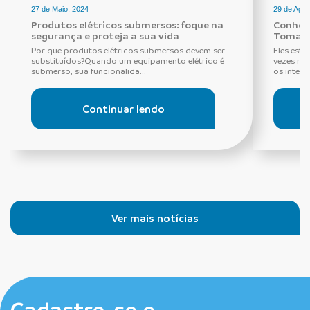
27 de Maio, 2024
29 de Agos
Produtos elétricos submersos: foque na
Conheça
segurança e proteja a sua vida
Tomada
Por que produtos elétricos submersos devem ser
Eles estã
substituídos?Quando um equipamento elétrico é
vezes ne
submerso, sua funcionalida...
os interru
Continuar lendo
Ver mais notícias
Cadastre-se e