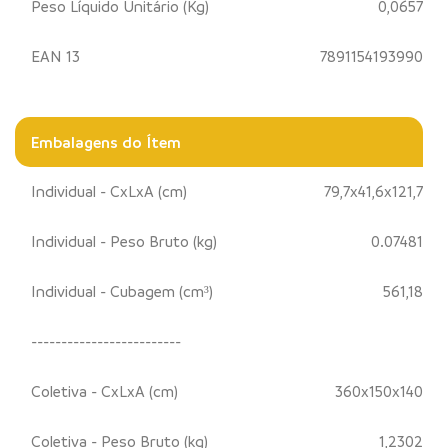
Peso Líquido Unitário (Kg)
0,0657
EAN 13
7891154193990
Embalagens do Ítem
Individual - CxLxA (cm)
79,7x41,6x121,7
Individual - Peso Bruto (kg)
0.07481
Individual - Cubagem (cm³)
561,18
-------------------------
Coletiva - CxLxA (cm)
360x150x140
Coletiva - Peso Bruto (kg)
1,2302