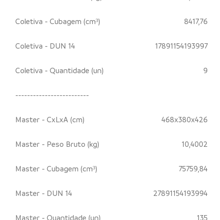
Coletiva - Cubagem (cm³)
8417,76
Coletiva - DUN 14
17891154193997
Coletiva - Quantidade (un)
9
-------------------------
Master - CxLxA (cm)
468x380x426
Master - Peso Bruto (kg)
10,4002
Master - Cubagem (cm³)
75759,84
Master - DUN 14
27891154193994
Master - Quantidade (un)
135