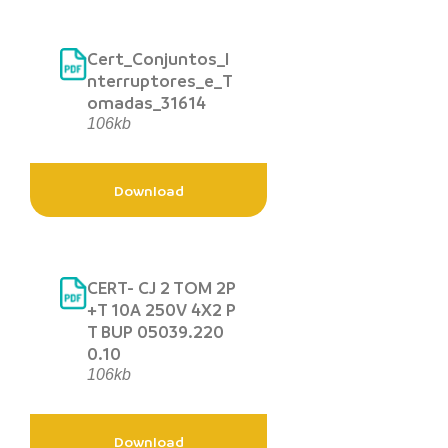
Cert_Conjuntos_I
nterruptores_e_T
omadas_31614
106kb
Download
CERT- CJ 2 TOM 2P
+T 10A 250V 4X2 P
T BUP 05039.220
0.10
106kb
Download