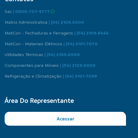
Sac
| 0800-707-9777
Matriz Administrativa
| (54) 2109.6000
MatCon - Fechaduras e Ferragens
| (54) 2109.6464
MatCon - Materiais Elétricos
| (54) 2101.7070
Utilidades Térmicas
| (54) 2109.6000
Componentes para Móveis
| (54) 2109.6000
Refrigeração e Climatização
| (54) 2101-7099
Área Do Representante
Acessar