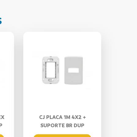
s
EX
CJ PLACA 1M 4X2 +
P
SUPORTE BR DUP