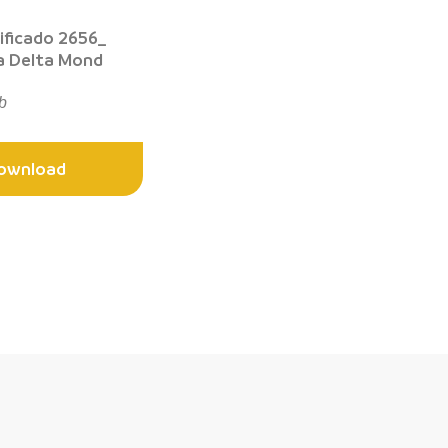
ificado 2656_
a Delta Mond
b
ownload