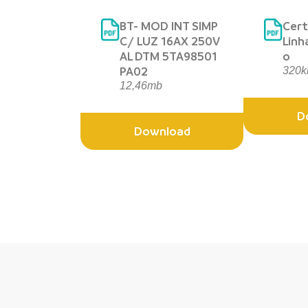
BT- MOD INT SIMP
Cert
C/ LUZ 16AX 250V
Linh
AL DTM 5TA98501
o
PA02
320k
12,46mb
D
Download