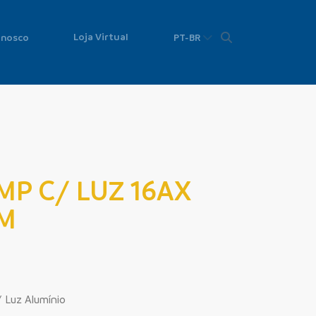
Loja Virtual
onosco
PT-BR
MP C/ LUZ 16AX
TM
 Luz Alumínio