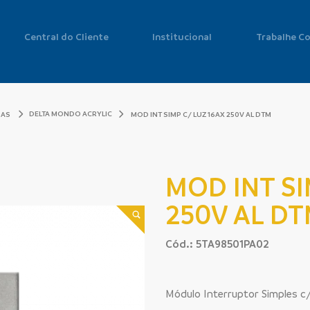
Central do Cliente
Institucional
Trabalhe C
DELTA MONDO ACRYLIC
DAS
MOD INT SIMP C/ LUZ 16AX 250V AL DTM
MOD INT SI
250V AL D
Cód.: 5TA98501PA02
Módulo Interruptor Simples c/