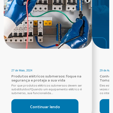
27 de Maio, 2024
29 de Agos
Produtos elétricos submersos: foque na
Conheça
segurança e proteja a sua vida
Tomada
Por que produtos elétricos submersos devem ser
Eles estã
substituídos?Quando um equipamento elétrico é
vezes ne
submerso, sua funcionalida...
os interru
Continuar lendo