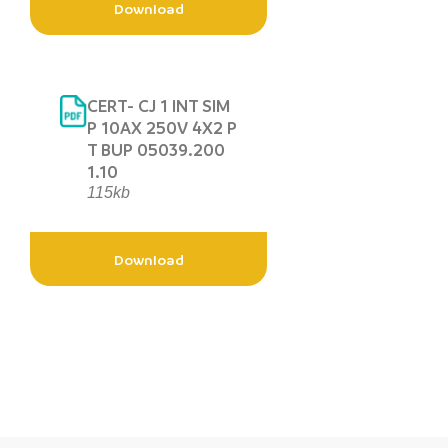
Download
CERT- CJ 1 INT SIM
P 10AX 250V 4X2 P
T BUP 05039.200
1.10
115kb
Download