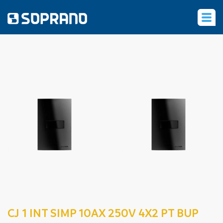
‹
CJ 1 INT SIMP 10AX 250V 4X2 PT BUP