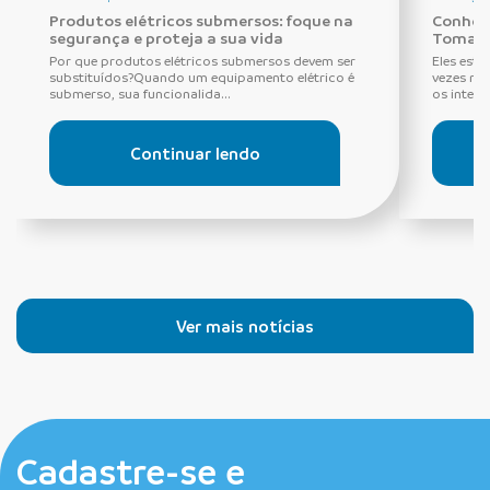
Produtos elétricos submersos: foque na
Conheça
segurança e proteja a sua vida
Tomada
Por que produtos elétricos submersos devem ser
Eles estã
substituídos?Quando um equipamento elétrico é
vezes ne
submerso, sua funcionalida...
os interru
Continuar lendo
Ver mais notícias
Cadastre-se e