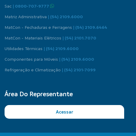
Sac
| 0800-707-9777
Matriz Administrativa
| (54) 2109.6000
MatCon - Fechaduras e Ferragens
| (54) 2109.6464
MatCon - Materiais Elétricos
| (54) 2101.7070
Utilidades Térmicas
| (54) 2109.6000
Componentes para Móveis
| (54) 2109.6000
Refrigeração e Climatização
| (54) 2101-7099
Área Do Representante
Acessar