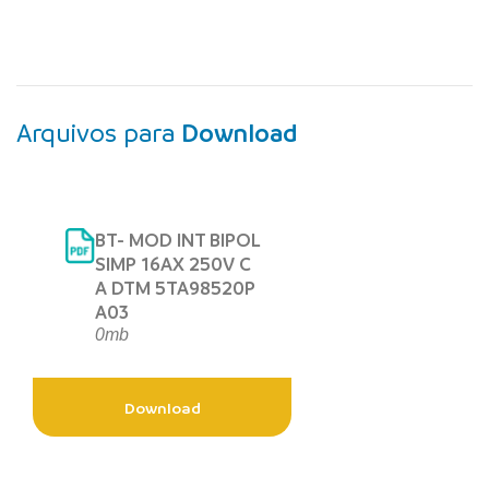
Arquivos para
Download
BT- MOD INT BIPOL
SIMP 16AX 250V C
A DTM 5TA98520P
A03
0mb
Download