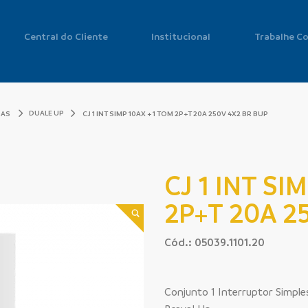
Central do Cliente
Institucional
Trabalhe C
DUALE UP
DAS
CJ 1 INT SIMP 10AX + 1 TOM 2P+T 20A 250V 4X2 BR BUP
CJ 1 INT SI
2P+T 20A 2
Cód.: 05039.1101.20
Conjunto 1 Interruptor Simp