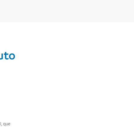
uto
l, que