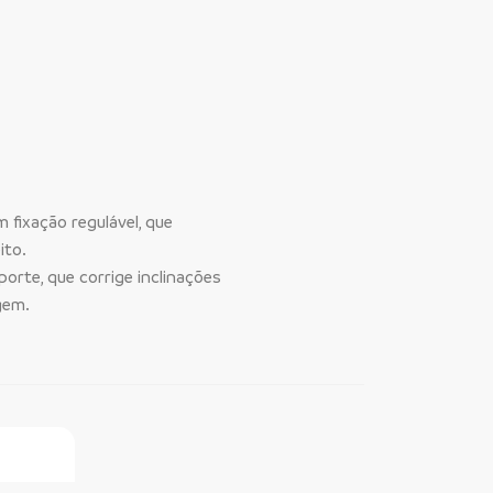
 fixação regulável, que
ito.
orte, que corrige inclinações
gem.
ine