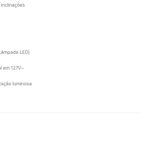
 inclinações
 Lâmpada LED)
W em 127V~
ização luminosa