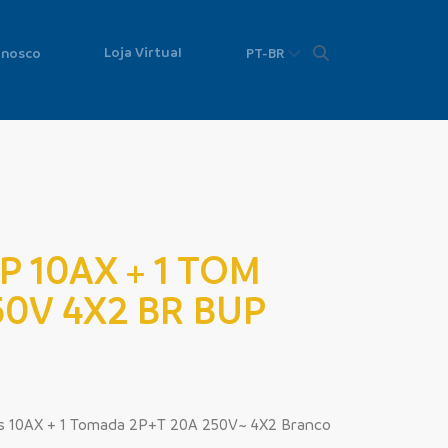
Loja Virtual
onosco
PT-BR
MP 10AX + 1 TOM
50V 4X2 BR BUP
les 10AX + 1 Tomada 2P+T 20A 250V~ 4X2 Branco