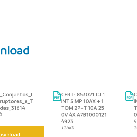
nload
_Conjuntos_I
CERT- 853021 CJ 1
C
ruptores_e_T
INT SIMP 10AX + 1
I
das_31614
TOM 2P+T 10A 25
T
0V 4X A7B1000121
0
b
4923
4
115kb
1
ownload