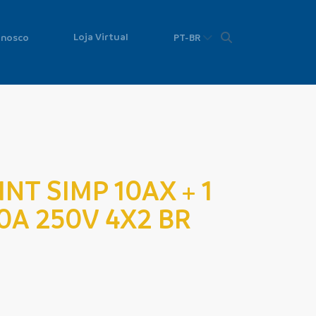
Loja Virtual
onosco
PT-BR
 INT SIMP 10AX + 1
0A 250V 4X2 BR