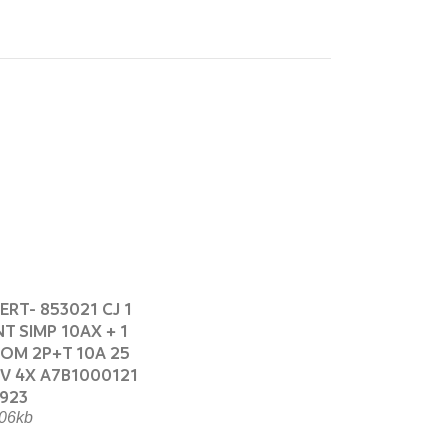
ERT- 853021 CJ 1
NT SIMP 10AX + 1
OM 2P+T 10A 25
V 4X A7B1000121
923
06kb