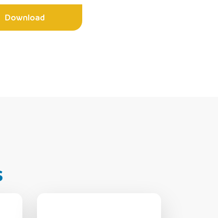
Download
s