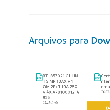
Arquivos para
Dow
BT- 853021 CJ 1 IN
Cert
T SIMP 10AX + 1 T
nter
OM 2P+T 10A 250
oma
V 4X A7B10001214
106k
923
10,16mb
D