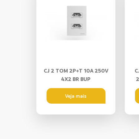
CJ 2 TOM 2P+T 10A 250V
C
4X2 BR BUP
2
Veja mais