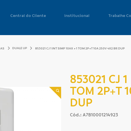
Central do Cliente
Institucional
Trabalhe C
DUALE UP
DAS
853021 CJ 1 INT SIMP 10AX + 1 TOM 2P+T 10A 250V 4X2 BR DUP
853021 CJ 1
TOM 2P+T 1
DUP
Cód.: A7B10001214923