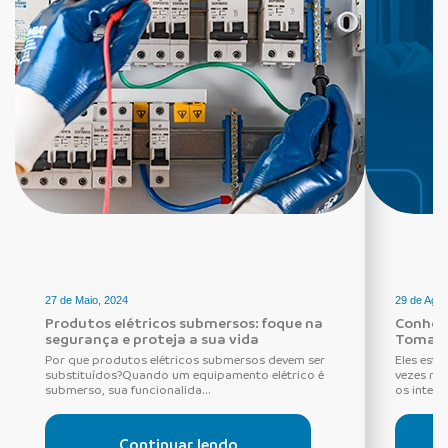
27 de Maio, 2024
29 de Agos
Produtos elétricos submersos: foque na
Conheça
segurança e proteja a sua vida
Tomada
Por que produtos elétricos submersos devem ser
Eles estã
substituídos?Quando um equipamento elétrico é
vezes ne
submerso, sua funcionalida...
os interru
Continuar lendo