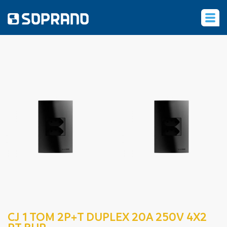
‹
CJ 1 TOM 2P+T DUPLEX 20A 250V 4X2