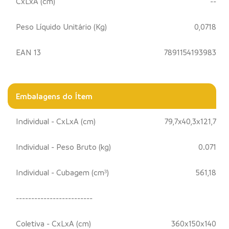
CxLxA (cm)
--
Peso Líquido Unitário (Kg)
0,0718
EAN 13
7891154193983
Embalagens do Ítem
Individual - CxLxA (cm)
79,7x40,3x121,7
Individual - Peso Bruto (kg)
0.071
Individual - Cubagem (cm³)
561,18
-------------------------
Coletiva - CxLxA (cm)
360x150x140