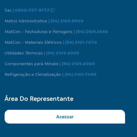
Sac
| 0800-707-9777
Matriz Administrativa
| (54) 2109.6000
MatCon - Fechaduras e Ferragens
| (54) 2109.6464
MatCon - Materiais Elétricos
| (54) 2101.7070
Utilidades Térmicas
| (54) 2109.6000
Componentes para Móveis
| (54) 2109.6000
Refrigeração e Climatização
| (54) 2101-7099
Área Do Representante
Acessar