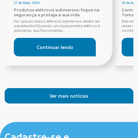
27 de Maio, 2024
29 de Agos
Produtos elétricos submersos: foque na
Conheça
segurança e proteja a sua vida
Tomada
Por que produtos elétricos submersos devem ser
Eles estã
substituídos?Quando um equipamento elétrico é
vezes ne
submerso, sua funcionalida...
os interru
Continuar lendo
Ver mais notícias
Cadastre-se e