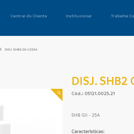
Central do Cliente
Institucional
Trabalhe C
DISJ. SHB2 GII-C025A
DISJ. SHB2 
Cód.: 05121.0025.21
SHB GII - 25A
Características: