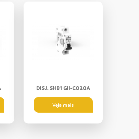
A
DISJ. SHB1 GII-C020A
Veja mais