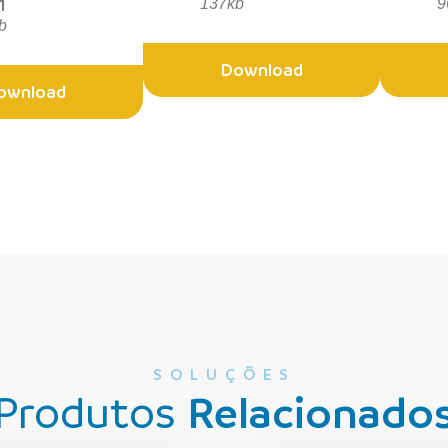
1
137kb
9
b
Download
ownload
SOLUÇÕES
Produtos
Relacionado