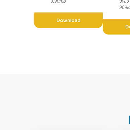
25.2
3,90mb
969k
Download
D