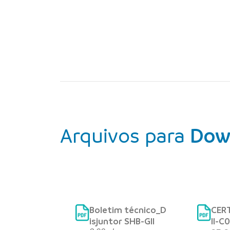
Arquivos para
Dow
Boletim técnico_D
CERT
isjuntor SHB-GII
II-C