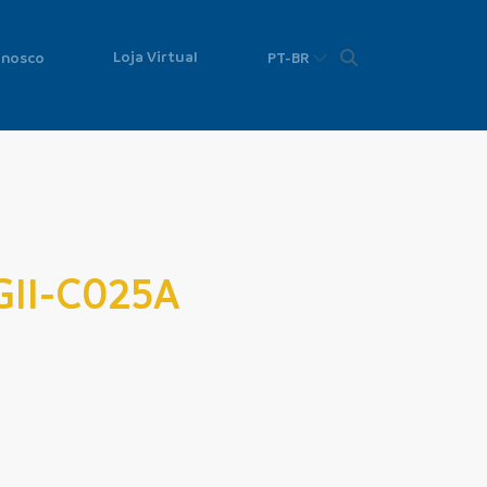
Loja Virtual
onosco
PT-BR
GII-C025A