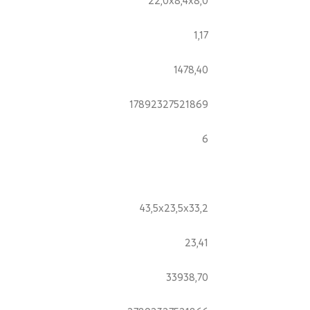
1,17
1478,40
17892327521869
6
43,5x23,5x33,2
23,41
33938,70