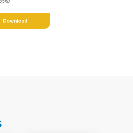
65kb
Download
s