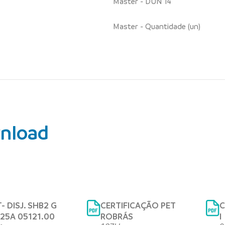
Master - DUN 14
Master - Quantidade (un)
nload
- DISJ. SHB2 G
CERTIFICAÇÃO PET
C
025A 05121.00
ROBRÁS
I