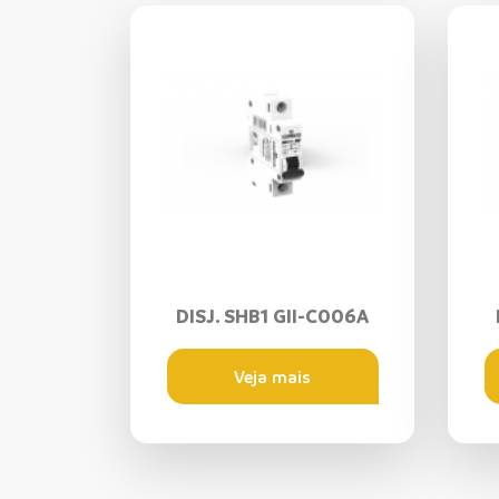
DISJ. SHB1 GII-C006A
Veja mais