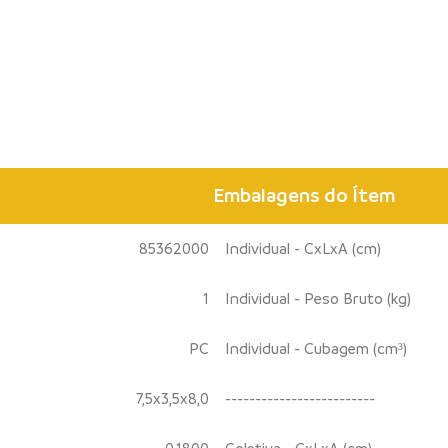
Embalagens do Ítem
85362000
Individual - CxLxA (cm)
1
Individual - Peso Bruto (kg)
PC
Individual - Cubagem (cm³)
7,5x3,5x8,0
-------------------------
0,1800
Coletiva - CxLxA (cm)