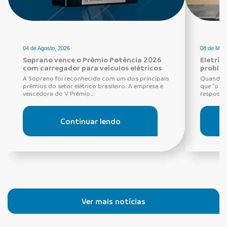
04 de Agosto, 2026
08 de Maio
Soprano vence o Prêmio Potência 2026
Eletric
com carregador para veículos elétricos
proble
A Soprano foi reconhecida com um dos principais
Quando o
prêmios do setor elétrico brasileiro. A empresa é
que “o di
vencedora do V Prêmio...
resposta 
Continuar lendo
Ver mais notícias