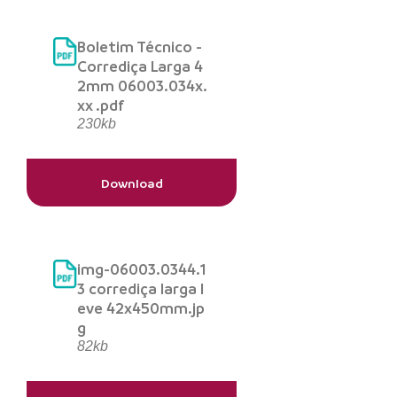
Boletim Técnico -
Corrediça Larga 4
2mm 06003.034x.
xx .pdf
230kb
Download
img-06003.0344.1
3 corrediça larga l
eve 42x450mm.jp
g
82kb