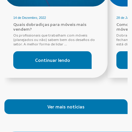
14 de Dezembro, 2022
28 de Jane
Quais dobradiças para móveis mais
Como e
vendem?
móvel?
Os profissionais que trabalham com móveis
Dobradiç
(planejados ou não) sabem bem dos desafios do
fechamen
setor. A melhor forma de lidar ...
está disp
Continuar lendo
Ver mais notícias