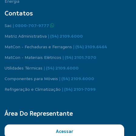
Energia
Contatos
Sac
| 0800-707-9777
Matriz Administrativa
| (54) 2109.6000
MatCon - Fechaduras e Ferragens
| (54) 2109.6464
MatCon - Materiais Elétricos
| (54) 2101.7070
Utilidades Térmicas
| (54) 2109.6000
Componentes para Móveis
| (54) 2109.6000
Refrigeração e Climatização
| (54) 2101-7099
Área Do Representante
Acessar