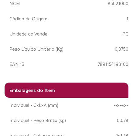
NCM
83021000
Código de Origem
1
Unidade de Venda
PC
Peso Líquido Unitário (Kg)
0,0750
EAN 13
7891154198100
Embalagens do Ítem
Individual - CxLxA (mm)
--x--x--
Individual - Peso Bruto (kg)
0.078
Individual - Cubagem (cm³)
141,38