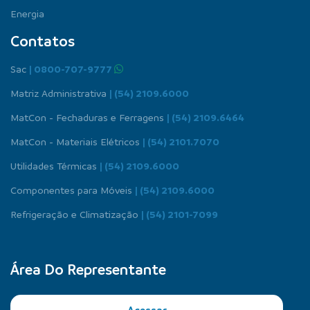
Energia
Contatos
Sac
| 0800-707-9777
Matriz Administrativa
| (54) 2109.6000
MatCon - Fechaduras e Ferragens
| (54) 2109.6464
MatCon - Materiais Elétricos
| (54) 2101.7070
Utilidades Térmicas
| (54) 2109.6000
Componentes para Móveis
| (54) 2109.6000
Refrigeração e Climatização
| (54) 2101-7099
Área Do Representante