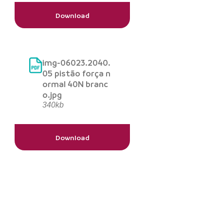
Download
img-06023.2040.
05 pistão força n
ormal 40N branc
o.jpg
340kb
Download