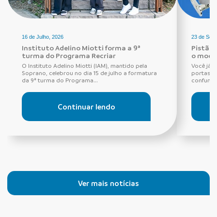
16 de Julho, 2026
23 de Set
Instituto Adelino Miotti forma a 9ª
Pistão 
turma do Programa Recriar
o mode
O Instituto Adelino Miotti (IAM), mantido pela
Você já d
Soprano, celebrou no dia 15 de julho a formatura
portas d
da 9ª turma do Programa...
confundid
Continuar lendo
Ver mais notícias