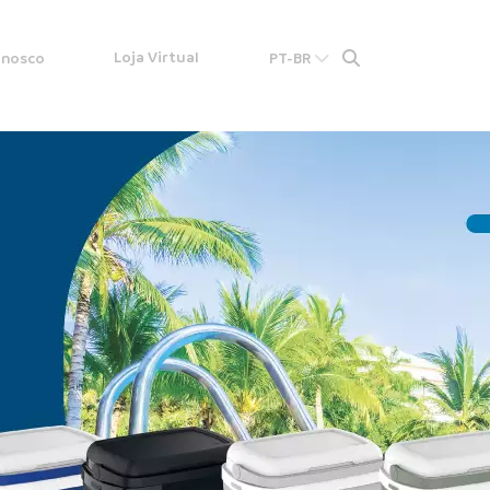
Loja Virtual
onosco
PT-BR