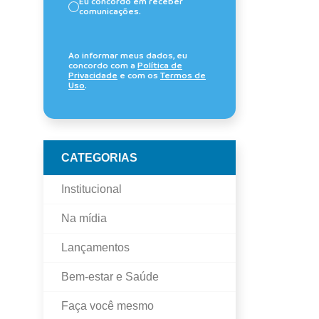
Eu concordo em receber
comunicações.
Ao informar meus dados, eu
concordo com a
Política de
Privacidade
e com os
Termos de
Uso
.
CATEGORIAS
Institucional
Na mídia
Lançamentos
Bem-estar e Saúde
Faça você mesmo