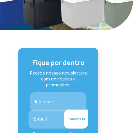
Fique por dentro
Receba nossas newsletters
com novidades e
promoções!
Interesse
CADASTRAR