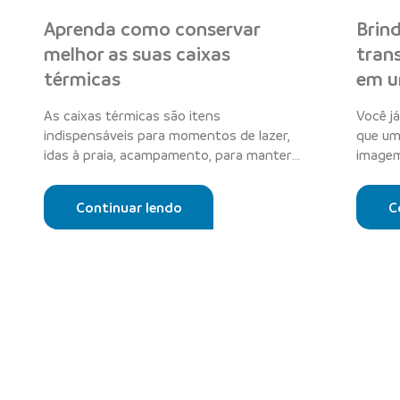
Aprenda como conservar
Brin
melhor as suas caixas
tran
térmicas
em u
As caixas térmicas são itens
Você j
indispensáveis para momentos de lazer,
que um
idas à praia, acampamento, para manter
imagem
lanches e be...
invés d
Continuar lendo
C