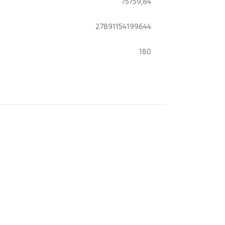
75759,84
27891154199644
180