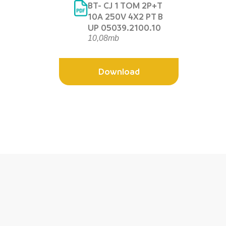
BT- CJ 1 TOM 2P+T
10A 250V 4X2 PT B
UP 05039.2100.10
10,08mb
Download