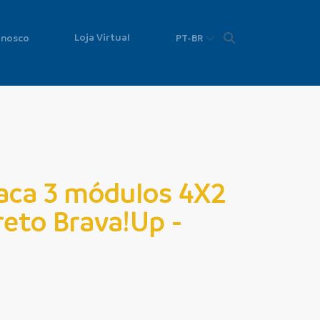
Loja Virtual
onosco
PT-BR
aca 3 módulos 4X2
reto Brava!Up -