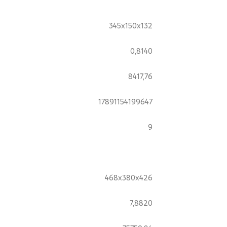
345x150x132
0,8140
8417,76
17891154199647
9
468x380x426
7,8820