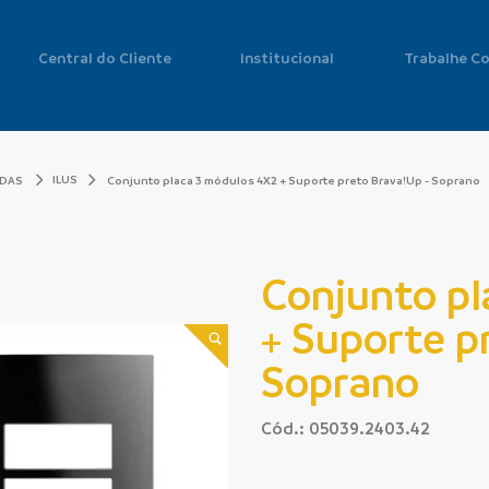
Central do Cliente
Institucional
Trabalhe C
ILUS
ADAS
Conjunto placa 3 módulos 4X2 + Suporte preto Brava!Up - Soprano
Conjunto pl
+ Suporte p
Soprano
Cód.: 05039.2403.42