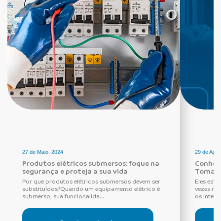
27 de Maio, 2024
29 de Agos
Produtos elétricos submersos: foque na
Conheça
segurança e proteja a sua vida
Tomada
Por que produtos elétricos submersos devem ser
Eles estã
substituídos?Quando um equipamento elétrico é
vezes ne
submerso, sua funcionalida...
os interru