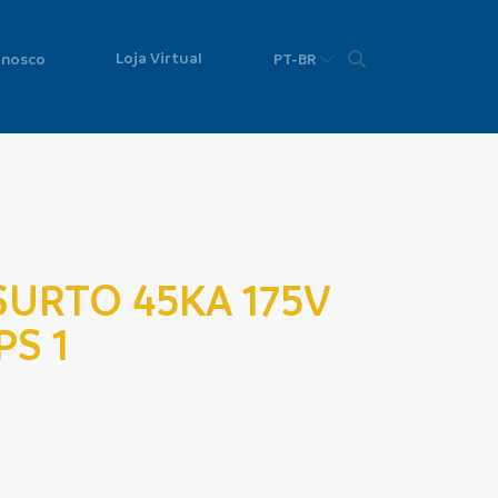
Loja Virtual
onosco
PT-BR
SURTO 45KA 175V
PS 1