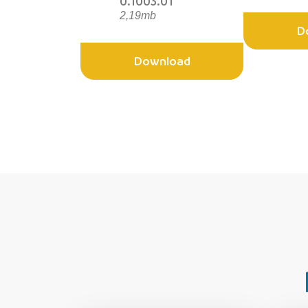
0.1003.01
2,19mb
D
Download