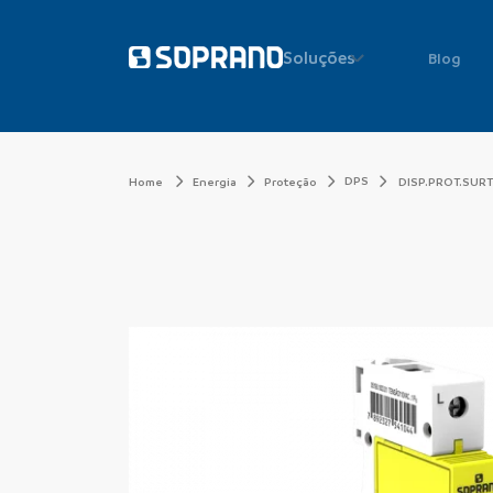
Soluções
Blog
DPS
Home
Energia
Proteção
DISP.PROT.SURTO