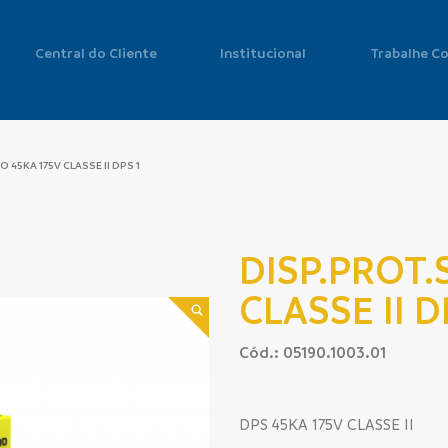
Central do Cliente
Institucional
Trabalhe C
 45KA 175V CLASSE II DPS 1
DISP.PROT.
CLASSE II D
Cód.: 05190.1003.01
DPS 45KA 175V CLASSE II