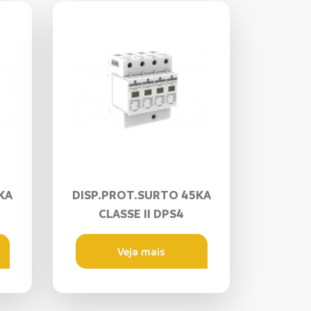
KA
DISP.PROT.SURTO 45KA
CLASSE II DPS4
Veja mais