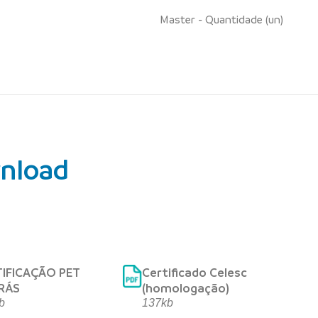
Master - Quantidade (un)
nload
TIFICAÇÃO PET
Certificado Celesc
RÁS
(homologação)
b
137kb