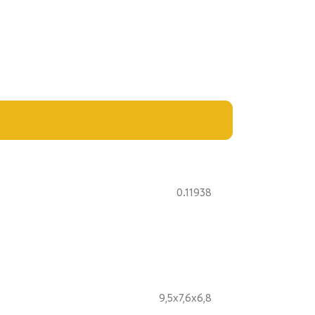
0.11938
9,5x7,6x6,8