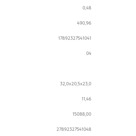
0,48
490,96
17892327541041
04
32,0x20,5x23,0
11,46
15088,00
27892327541048