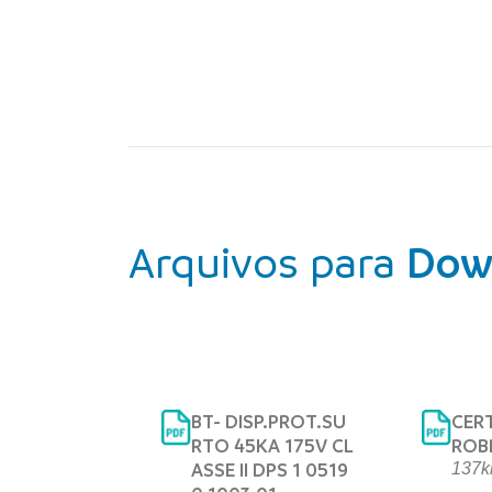
Arquivos para
Dow
BT- DISP.PROT.SU
CER
RTO 45KA 175V CL
ROB
ASSE II DPS 1 0519
137k