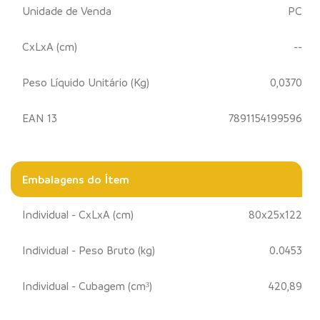
Unidade de Venda
PC
CxLxA (cm)
--
Peso Líquido Unitário (Kg)
0,0370
EAN 13
7891154199596
Embalagens do Ítem
Individual - CxLxA (cm)
80x25x122
Individual - Peso Bruto (kg)
0.0453
Individual - Cubagem (cm³)
420,89