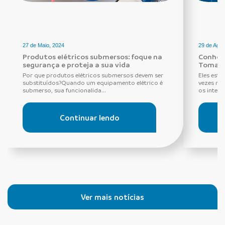
27 de Maio, 2024
29 de Agos
Produtos elétricos submersos: foque na
Conheça
segurança e proteja a sua vida
Tomada
Por que produtos elétricos submersos devem ser
Eles estã
substituídos?Quando um equipamento elétrico é
vezes ne
submerso, sua funcionalida...
os interru
Continuar lendo
Ver mais notícias