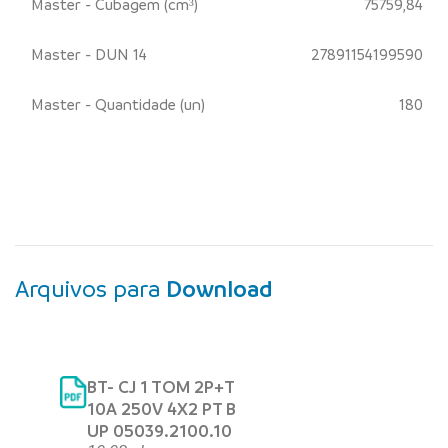
Master - Cubagem (cm³)
75759,84
Master - DUN 14
27891154199590
Master - Quantidade (un)
180
Arquivos para
Download
BT- CJ 1 TOM 2P+T
10A 250V 4X2 PT B
UP 05039.2100.10