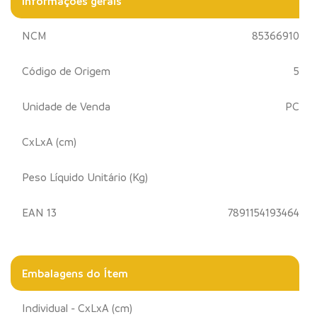
Informações gerais
NCM
85366910
Código de Origem
5
Unidade de Venda
PC
CxLxA (cm)
Peso Líquido Unitário (Kg)
EAN 13
7891154193464
Embalagens do Ítem
Individual - CxLxA (cm)