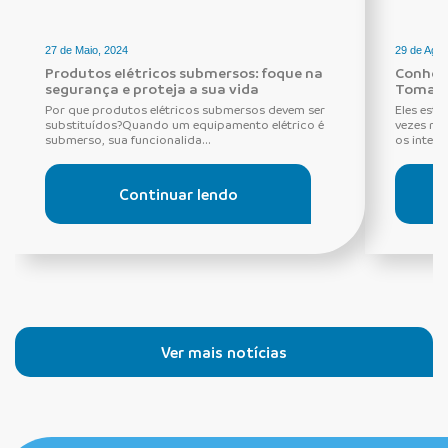
27 de Maio, 2024
29 de Agos
Produtos elétricos submersos: foque na
Conheça
segurança e proteja a sua vida
Tomada
Por que produtos elétricos submersos devem ser
Eles estã
substituídos?Quando um equipamento elétrico é
vezes ne
submerso, sua funcionalida...
os interru
Continuar lendo
Ver mais notícias