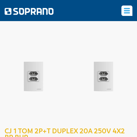
‹
CJ 1 TOM 2P+T DUPLEX 20A 250V 4X2