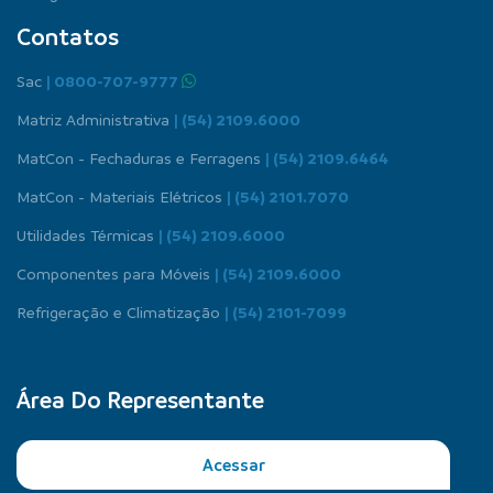
Contatos
Sac
| 0800-707-9777
Matriz Administrativa
| (54) 2109.6000
MatCon - Fechaduras e Ferragens
| (54) 2109.6464
MatCon - Materiais Elétricos
| (54) 2101.7070
Utilidades Térmicas
| (54) 2109.6000
Componentes para Móveis
| (54) 2109.6000
Refrigeração e Climatização
| (54) 2101-7099
Área Do Representante
Acessar