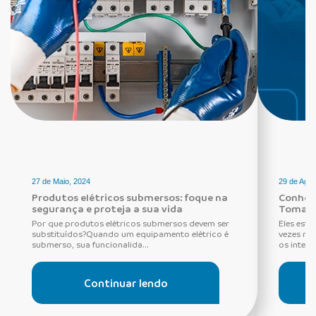
27 de Maio, 2024
29 de Agos
Produtos elétricos submersos: foque na
Conheça
segurança e proteja a sua vida
Tomada
Por que produtos elétricos submersos devem ser
Eles estã
substituídos?Quando um equipamento elétrico é
vezes ne
submerso, sua funcionalida...
os interru
Continuar lendo