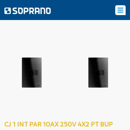
‹
CJ 1 INT PAR 10AX 250V 4X2 PT BUP