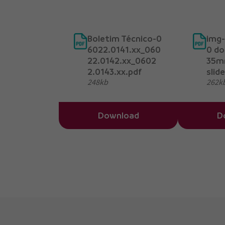
Boletim Técnico-0
img-
6022.0141.xx_060
0 do
22.0142.xx_0602
35m
2.0143.xx.pdf
slid
248kb
262k
Download
D