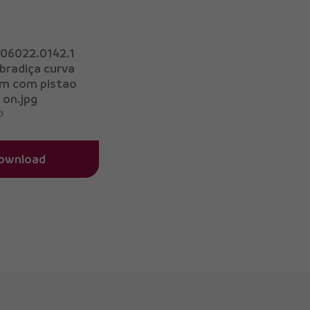
06022.0142.1
bradiça curva
m com pistao
e on.jpg
b
ownload