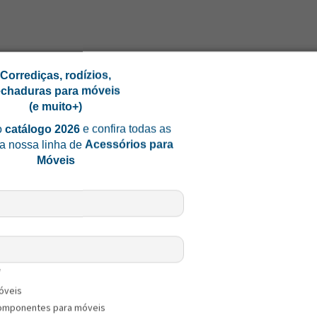
Corrediças, rodízios,
echaduras para móveis
(e muito+)
Embalagens do Ítem
o
catálogo 2026
e confira todas as
a nossa linha de
Acessórios para
83021000
Individual - CxLxA (mm)
Móveis
1
Individual - Peso Bruto (kg)
PC
Individual - Cubagem (cm³)
0,0880
Individual - Tipo Embalagem
*
óveis
7891154197226
-------------------------
omponentes para móveis