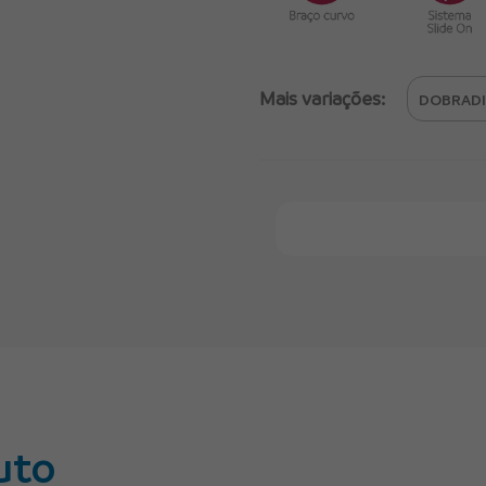
Mais variações:
Faça Seu Pedido Onl
uto