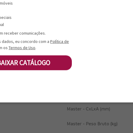
 móveis
Coletiva - CxLxA (mm)
peciais
Coletiva - Peso Bruto (kg)
nal
m receber comunicações.
Coletiva - Cubagem (cm³)
s dados, eu concordo com a
Política de
m os
Termos de Uso
.
Coletiva - DUN 14
BAIXAR CATÁLOGO
Coletiva - Quantidade (un)
Coletiva - Tipo Embalagem
-------------------------
Master - CxLxA (mm)
Master - Peso Bruto (kg)