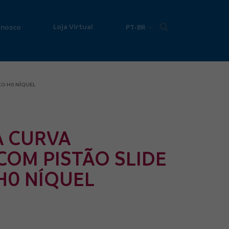
Loja Virtual
onosco
PT-BR
ÇO H0 NÍQUEL
 CURVA
COM PISTÃO SLIDE
H0 NÍQUEL