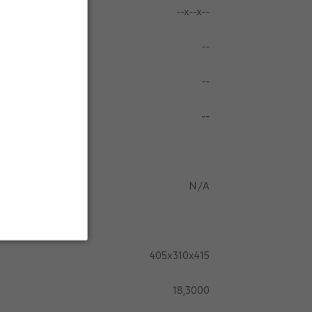
--x--x--
--
--
--
N/A
405x310x415
18,3000