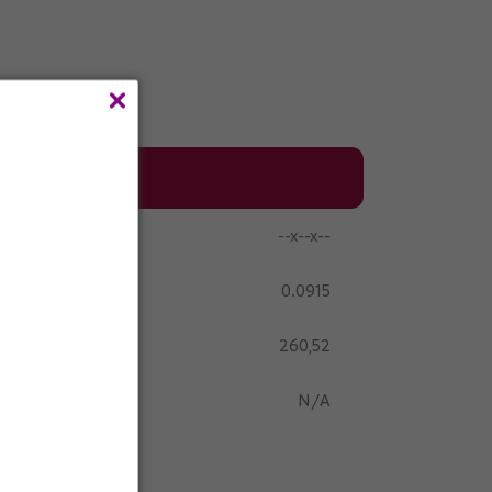
--x--x--
0.0915
260,52
N/A