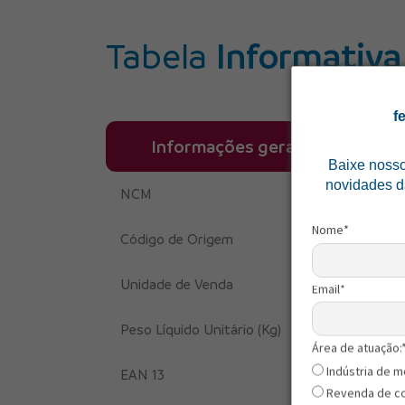
Tabela
Informativa
f
Informações gerais
Baixe noss
novidades d
NCM
Nome*
Código de Origem
Unidade de Venda
Email*
Peso Líquido Unitário (Kg)
Área de atuação:
Indústria de m
EAN 13
Revenda de c