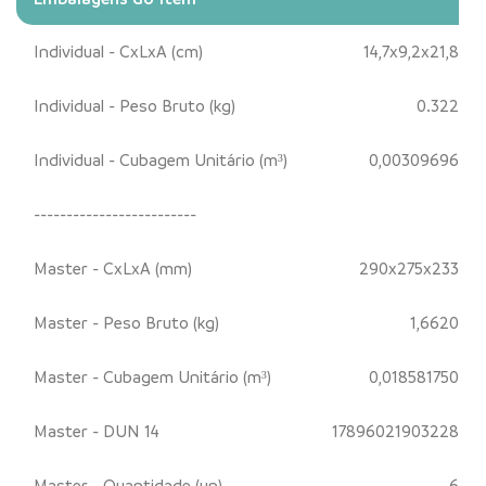
Individual - CxLxA (cm)
14,7x9,2x21,8
Individual - Peso Bruto (kg)
0.322
Individual - Cubagem Unitário (m³)
0,00309696
-------------------------
Master - CxLxA (mm)
290x275x233
Master - Peso Bruto (kg)
1,6620
Master - Cubagem Unitário (m³)
0,018581750
Master - DUN 14
17896021903228
Master - Quantidade (un)
6