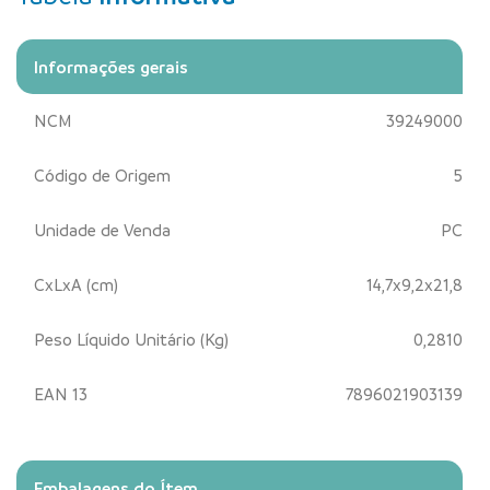
Informações gerais
NCM
39249000
Código de Origem
5
Unidade de Venda
PC
CxLxA (cm)
14,7x9,2x21,8
Peso Líquido Unitário (Kg)
0,2810
EAN 13
7896021903139
Embalagens do Ítem