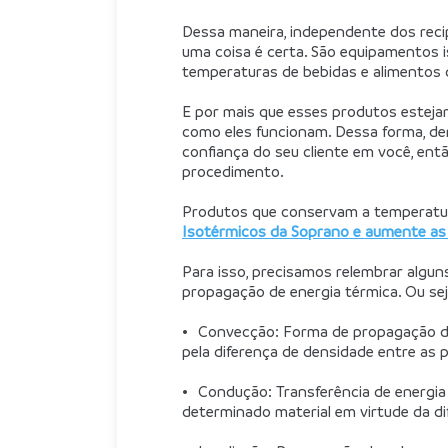
Dessa maneira, independente dos recip
uma coisa é certa. São equipamentos 
temperaturas de bebidas e alimentos 
E por mais que esses produtos esteja
como eles funcionam. Dessa forma, d
confiança do seu cliente em você, ent
procedimento. 
Produtos que conservam a temperatura
Isotérmicos da Soprano e aumente as
Para isso, precisamos relembrar alguns
propagação de energia térmica. Ou seja
•	Convecção: Forma de propagação de calor em meios líquidos ou gasosos, ocasionada 
pela diferença de densidade entre as
•	Condução: Transferência de energia térmica entre as partículas que constituem um 
determinado material em virtude da di