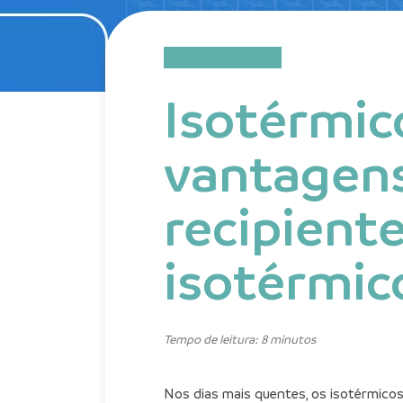
Bem-estar e Saúde
Isotérmico
vantagens 
recipient
isotérmic
Tempo de leitura: 8 minutos
Nos dias mais quentes, os isotérmicos 