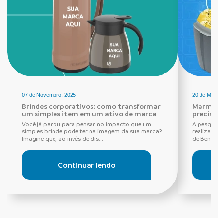
07 de Novembro, 2025
20 de Maio
Brindes corporativos: como transformar
Marmita
um simples item em um ativo de marca
precisa
Você já parou para pensar no impacto que um
A pesquis
simples brinde pode ter na imagem da sua marca?
realizada
Imagine que, ao invés de dis...
de Benefí
Continuar lendo