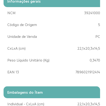
Informações gerais
NCM
39241000
Código de Origem
5
Unidade de Venda
PC
CxLxA (cm)
22,1x20,3x14,5
Peso Líquido Unitário (Kg)
0,3470
EAN 13
7896021912414
Embalagens do Ítem
Individual - CxLxA (cm)
22,1x20,3x14,5